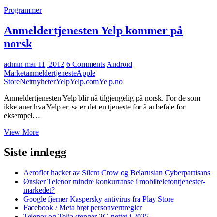
Programmer
Anmeldertjenesten Yelp kommer på
norsk
admin
mai 11, 2012
6 Comments
Android
Market
anmeldertjeneste
Apple
Store
Nettnyheter
Yelp
Yelp.com
Yelp.no
Anmeldertjenesten Yelp blir nå tilgjengelig på norsk. For de som
ikke aner hva Yelp er, så er det en tjeneste for å anbefale for
eksempel…
Anmeldertjenesten
View More
Yelp
kommer
Siste innlegg
på
norsk
Aeroflot hacket av Silent Crow og Belarusian Cyberpartisans
Ønsker Telenor mindre konkurranse i mobiltelefontjenester-
markedet?
Google fjerner Kaspersky antivirus fra Play Store
Facebook / Meta brøt personvernregler
Telenor og Telia stenger 2G-nettet i 2025