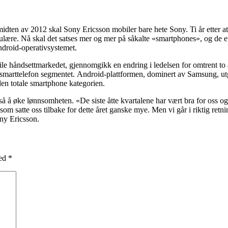
idten av 2012 skal Sony Ericsson mobiler bare hete Sony. Ti år etter at
lære. Nå skal det satses mer og mer på såkalte «smartphones», og de en
droid-operativsystemet.
e håndsettmarkedet, gjennomgikk en endring i ledelsen for omtrent to å
marttelefon segmentet. Android-plattformen, dominert av Samsung, utg
en totale smartphone kategorien.
gså å øke lønnsomheten. «De siste åtte kvartalene har vært bra for oss og 
m satte oss tilbake for dette året ganske mye. Men vi går i riktig retnin
ony Ericsson.
med
*