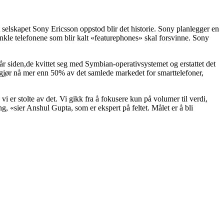
 selskapet Sony Ericsson oppstod blir det historie. Sony planlegger en
kle telefonene som blir kalt «featurephones» skal forsvinne. Sony
r siden,de kvittet seg med Symbian-operativsystemet og erstattet det
jør nå mer enn 50% av det samlede markedet for smarttelefoner,
vi er stolte av det. Vi gikk fra å fokusere kun på volumer til verdi,
g, «sier Anshul Gupta, som er ekspert på feltet. Målet er å bli