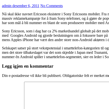
admin
desember 6, 2011
No Comments
Nå skal ikke navnet Ericsson eksistere i Sony Ericssons mobiler. Fra m
massiv reklamekampanje for å fram Sony-telefoner, og å gjøre de popu
har som mål å bli nummer en blant de som produserer mobiler med An
Sony Ericsson, som i dag har ca 2% markedsandel globalt på det mobil
med Googles Android og gjorde beslutningen om å fokusere bare på s
mens Apples iPhone har vært den andre store non-Android aktøren i d
Selskapet satser på stort vekstpotensial i smarttelefon-kategorien til o
men det store tilbakeslaget var det som skjedde i Japan med Tsunami, so
nummer én Android spiller i smarttelefon-segmentet, sier en leder i S
Legg igjen en kommentar
Din e-postadresse vil ikke bli publisert.
Obligatoriske felt er merket 